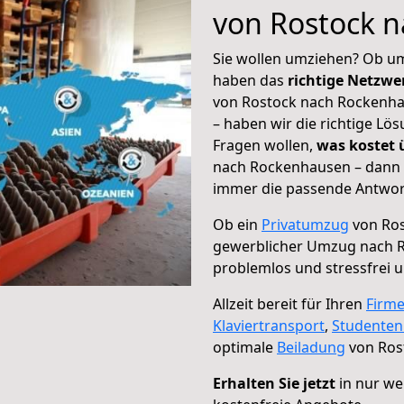
von Rostock 
Sie wollen umziehen? Ob um
haben das
richtige Netzw
von Rostock nach Rockenhau
– haben wir die richtige Lö
Fragen wollen,
was kostet
nach Rockenhausen – dann w
immer die passende Antwort
Ob ein
Privatumzug
von Ros
gewerblicher Umzug nach 
problemlos und stressfrei 
Allzeit bereit für Ihren
Firm
Klaviertransport
,
Studente
optimale
Beiladung
von Ros
Erhalten Sie jetzt
in nur we