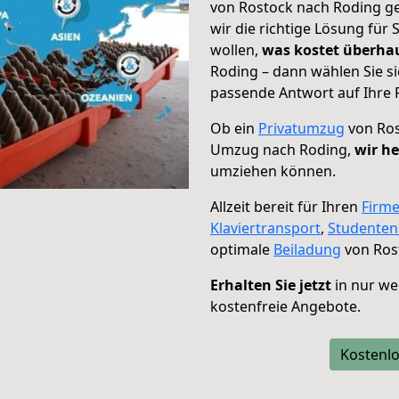
von Rostock nach Roding ge
wir die richtige Lösung für
wollen,
was kostet überh
Roding – dann wählen Sie s
passende Antwort auf Ihre 
Ob ein
Privatumzug
von Ros
Umzug nach Roding,
wir he
umziehen können.
Allzeit bereit für Ihren
Firm
Klaviertransport
,
Studente
optimale
Beiladung
von Ros
Erhalten Sie jetzt
in nur we
kostenfreie Angebote.
Kostenlo