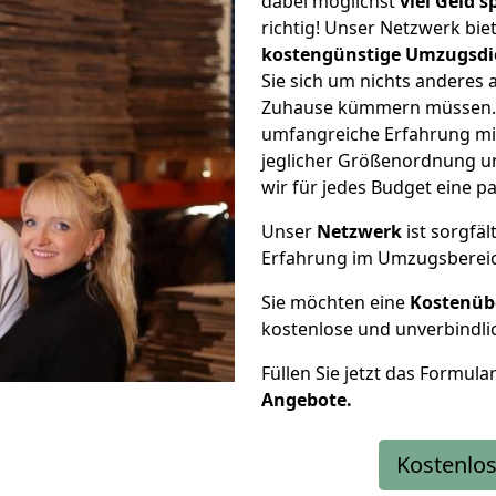
dabei möglichst
viel Geld 
richtig! Unser Netzwerk bi
kostengünstige Umzugsdi
Sie sich um nichts anderes 
Zuhause kümmern müssen. W
umfangreiche Erfahrung mi
jeglicher Größenordnung u
wir für jedes Budget eine 
Unser
Netzwerk
ist sorgfäl
Erfahrung im Umzugsberei
Sie möchten eine
Kostenüb
kostenlose und unverbindli
Füllen Sie jetzt das Formula
Angebote.
Kostenlos