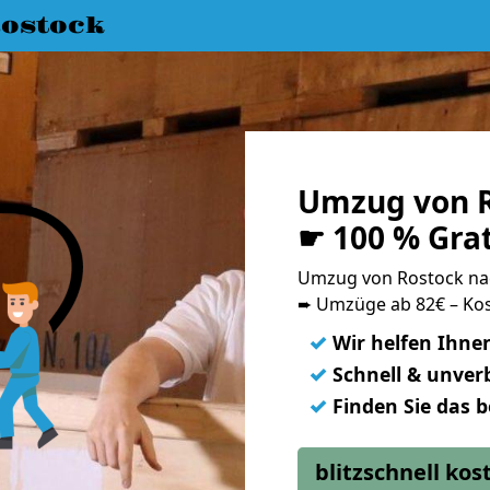
ostock
Umzug von R
☛ 100 % Gra
Umzug von Rostock na
➨ Umzüge ab 82€ – Kos
✓
Wir helfen Ihne
✓
Schnell & unverb
✓
Finden Sie das 
blitzschnell ko