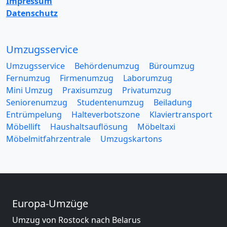
Impressum
Datenschutz
Umzugsservice
Umzugsservice
Behördenumzug
Büroumzug
Fernumzug
Firmenumzug
Laborumzug
Mini Umzug
Praxisumzug
Privatumzug
Seniorenumzug
Studentenumzug
Beiladung
Entrümpelung
Halteverbotszone
Klaviertransport
Möbellift
Haushaltsauflösung
Möbeltaxi
Möbelmitfahrzentrale
Umzugskartons
Europa-Umzüge
Umzug von Rostock nach Belarus