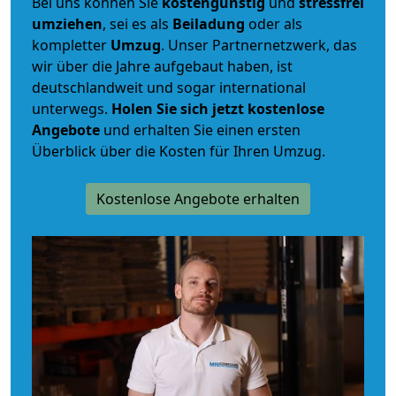
Bei uns können Sie
kostengünstig
und
stressfrei
umziehen
, sei es als
Beiladung
oder als
kompletter
Umzug
. Unser Partnernetzwerk, das
wir über die Jahre aufgebaut haben, ist
deutschlandweit und sogar international
unterwegs.
Holen Sie sich jetzt kostenlose
Angebote
und erhalten Sie einen ersten
Überblick über die Kosten für Ihren Umzug.
Kostenlose Angebote erhalten