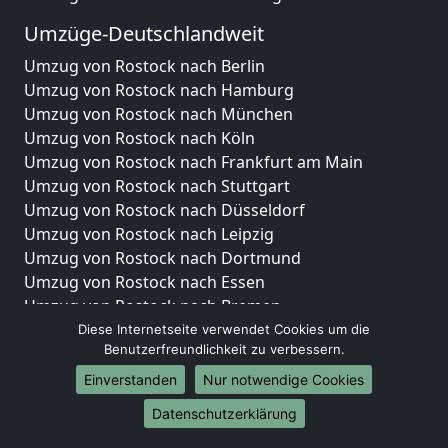
Umzüge-Deutschlandweit
Umzug von Rostock nach Berlin
Umzug von Rostock nach Hamburg
Umzug von Rostock nach München
Umzug von Rostock nach Köln
Umzug von Rostock nach Frankfurt am Main
Umzug von Rostock nach Stuttgart
Umzug von Rostock nach Düsseldorf
Umzug von Rostock nach Leipzig
Umzug von Rostock nach Dortmund
Umzug von Rostock nach Essen
Umzug von Rostock nach Bremen
Umzug von Rostock nach Dresden
Diese Internetseite verwendet Cookies um die
Benutzerfreundlichkeit zu verbessern.
Umzug von Rostock nach Hannover
Umzug von Rostock nach Nürnberg
Einverstanden
Nur notwendige Cookies
Umzug von Rostock nach Duisburg
Datenschutzerklärung
Umzug von Rostock nach Bochum