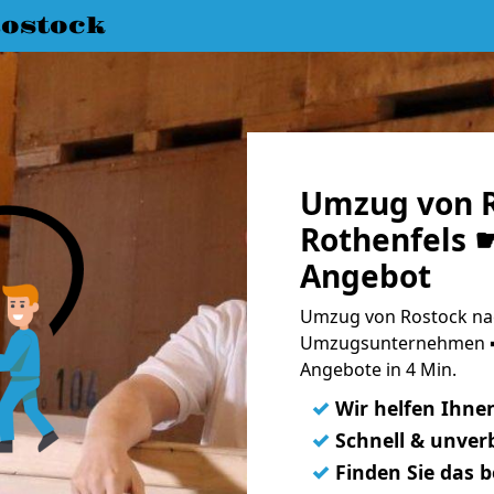
ostock
Umzug von R
Rothenfels ☛
Angebot
Umzug von Rostock nac
Umzugsunternehmen ➨
Angebote in 4 Min.
✓
Wir helfen Ihne
✓
Schnell & unverb
✓
Finden Sie das 