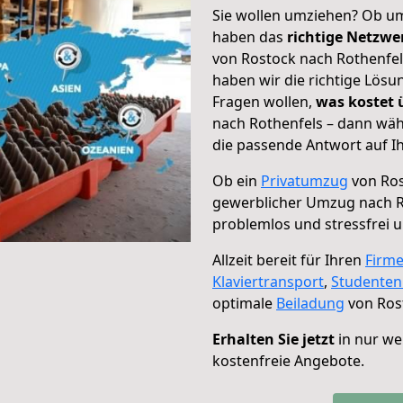
Sie wollen umziehen? Ob um
haben das
richtige Netzw
von Rostock nach Rothenfel
haben wir die richtige Lösu
Fragen wollen,
was kostet
nach Rothenfels – dann wäh
die passende Antwort auf Ih
Ob ein
Privatumzug
von Ros
gewerblicher Umzug nach R
problemlos und stressfrei 
Allzeit bereit für Ihren
Firm
Klaviertransport
,
Studente
optimale
Beiladung
von Ros
Erhalten Sie jetzt
in nur we
kostenfreie Angebote.