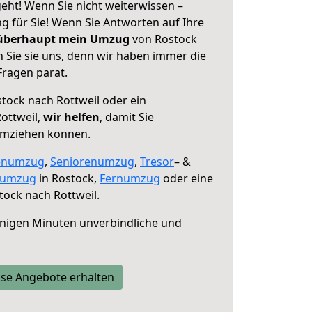
eht! Wenn Sie nicht weiterwissen –
ng für Sie! Wenn Sie Antworten auf Ihre
 überhaupt mein Umzug
von Rostock
 Sie sie uns, denn wir haben immer die
Fragen parat.
tock nach Rottweil oder ein
ottweil,
wir helfen
, damit Sie
umziehen können.
enumzug
,
Seniorenumzug
,
Tresor
– &
numzug
in Rostock,
Fernumzug
oder eine
ock nach Rottweil.
nigen Minuten unverbindliche und
se Angebote erhalten