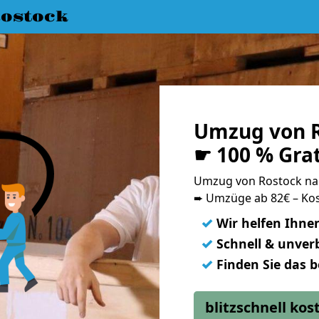
ostock
Umzug von R
☛ 100 % Gra
Umzug von Rostock na
➨ Umzüge ab 82€ – Kos
✓
Wir helfen Ihne
✓
Schnell & unverb
✓
Finden Sie das 
blitzschnell ko