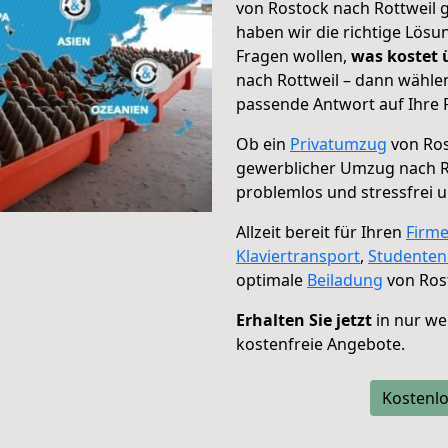
von Rostock nach Rottweil g
haben wir die richtige Lösu
Fragen wollen,
was kostet
nach Rottweil – dann wählen
passende Antwort auf Ihre 
Ob ein
Privatumzug
von Ros
gewerblicher Umzug nach R
problemlos und stressfrei 
Allzeit bereit für Ihren
Firm
Klaviertransport
,
Studente
optimale
Beiladung
von Rost
Erhalten Sie jetzt
in nur we
kostenfreie Angebote.
Kostenlo