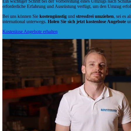
Ein wichtiger Schritt bei der Vorbereitung eines Umzugs nach Schilta
erforderliche Erfahrung und Ausrüstung verfügt, um den Umzug erfol
Bei uns können Sie
kostengünstig
und
stressfrei
umziehen
, sei es a
international unterwegs.
Holen Sie sich jetzt kostenlose Angebote
un
Kostenlose Angebote erhalten