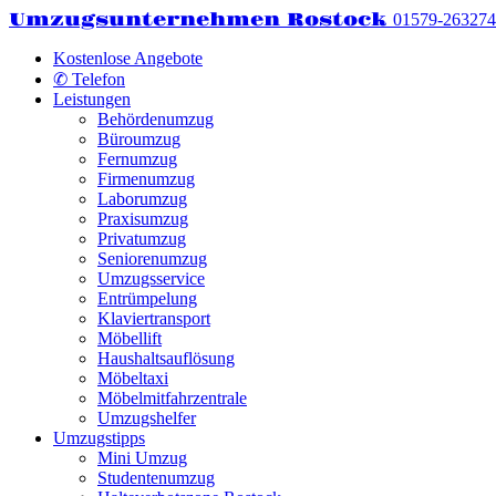
Umzugsunternehmen Rostock
01579-26327
Kostenlose Angebote
✆ Telefon
Leistungen
Behördenumzug
Büroumzug
Fernumzug
Firmenumzug
Laborumzug
Praxisumzug
Privatumzug
Seniorenumzug
Umzugsservice
Entrümpelung
Klaviertransport
Möbellift
Haushaltsauflösung
Möbeltaxi
Möbelmitfahrzentrale
Umzugshelfer
Umzugstipps
Mini Umzug
Studentenumzug