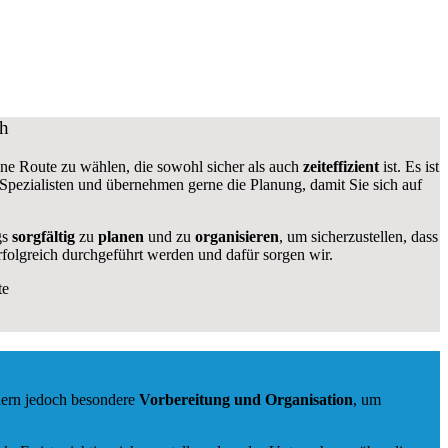
ch
 eine Route zu wählen, die sowohl sicher als auch
zeiteffizient
ist. Es ist
 Spezialisten und übernehmen gerne die Planung, damit Sie sich auf
gs
sorgfältig
zu
planen
und zu
organisieren
, um sicherzustellen, dass
rfolgreich durchgeführt werden und dafür sorgen wir.
te
dern jedoch besondere
Vorbereitung und Organisation
, um