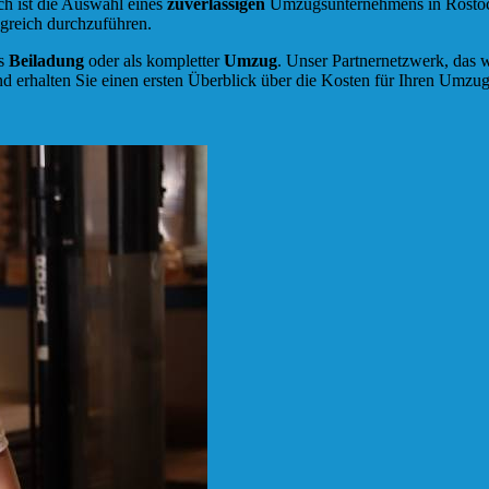
ch ist die Auswahl eines
zuverlässigen
Umzugsunternehmens in Rostock.
greich durchzuführen.
ls
Beiladung
oder als kompletter
Umzug
. Unser Partnernetzwerk, das w
d erhalten Sie einen ersten Überblick über die Kosten für Ihren Umzug