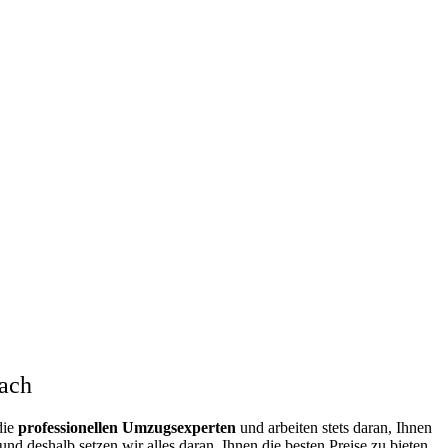
ach
die
professionellen Umzugsexperten
und arbeiten stets daran, Ihnen
d deshalb setzen wir alles daran, Ihnen die besten Preise zu bieten.