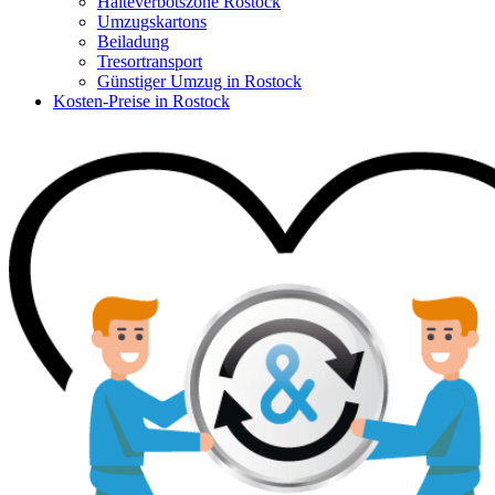
Halteverbotszone Rostock
Umzugskartons
Beiladung
Tresortransport
Günstiger Umzug in Rostock
Kosten-Preise in Rostock