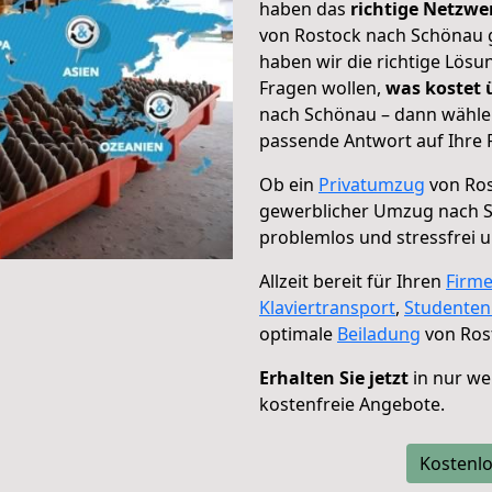
haben das
richtige Netzw
von Rostock nach Schönau g
haben wir die richtige Lösu
Fragen wollen,
was kostet
nach Schönau – dann wählen
passende Antwort auf Ihre 
Ob ein
Privatumzug
von Ros
gewerblicher Umzug nach 
problemlos und stressfrei 
Allzeit bereit für Ihren
Firm
Klaviertransport
,
Studente
optimale
Beiladung
von Ros
Erhalten Sie jetzt
in nur we
kostenfreie Angebote.
Kostenlo