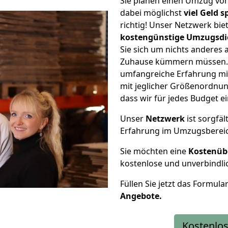
Sie planen einen Umzug vo
dabei möglichst
viel Geld 
richtig! Unser Netzwerk bi
kostengünstige Umzugsdi
Sie sich um nichts anderes 
Zuhause kümmern müssen. W
umfangreiche Erfahrung m
mit jeglicher Größenordnun
dass wir für jedes Budget 
Unser
Netzwerk
ist sorgfäl
Erfahrung im Umzugsberei
Sie möchten eine
Kostenüb
kostenlose und unverbindli
Füllen Sie jetzt das Formula
Angebote.
Kostenlos