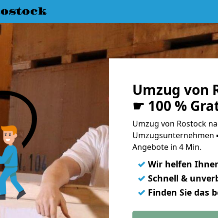
ostock
Umzug von R
☛ 100 % Gra
Umzug von Rostock nac
Umzugsunternehmen ➨
Angebote in 4 Min.
✓
Wir helfen Ihne
✓
Schnell & unverb
✓
Finden Sie das 