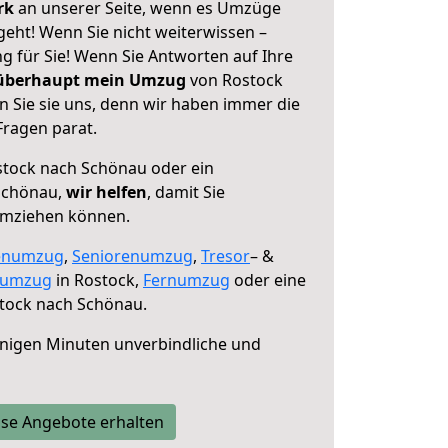
erk
an unserer Seite, wenn es Umzüge
eht! Wenn Sie nicht weiterwissen –
ng für Sie! Wenn Sie Antworten auf Ihre
 überhaupt mein Umzug
von Rostock
 Sie sie uns, denn wir haben immer die
Fragen parat.
tock nach Schönau oder ein
Schönau,
wir helfen
, damit Sie
umziehen können.
enumzug
,
Seniorenumzug
,
Tresor
– &
numzug
in Rostock,
Fernumzug
oder eine
tock nach Schönau.
nigen Minuten unverbindliche und
se Angebote erhalten