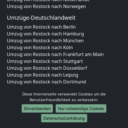
Umzug von Rostock nach Norwegen
Umzüge-Deutschlandweit
Umzug von Rostock nach Berlin
Umzug von Rostock nach Hamburg
Umzug von Rostock nach München
Umzug von Rostock nach Köln
Umzug von Rostock nach Frankfurt am Main
Umzug von Rostock nach Stuttgart
Umzug von Rostock nach Düsseldorf
Umzug von Rostock nach Leipzig
Umzug von Rostock nach Dortmund
Umzug von Rostock nach Essen
Diese Internetseite verwendet Cookies um die
Umzug von Rostock nach Bremen
Benutzerfreundlichkeit zu verbessern.
Umzug von Rostock nach Dresden
Umzug von Rostock nach Hannover
Einverstanden
Nur notwendige Cookies
Umzug von Rostock nach Nürnberg
Datenschutzerklärung
Umzug von Rostock nach Duisburg