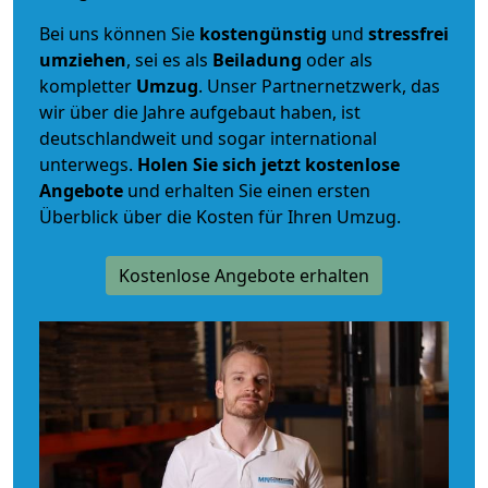
Bei uns können Sie
kostengünstig
und
stressfrei
umziehen
, sei es als
Beiladung
oder als
kompletter
Umzug
. Unser Partnernetzwerk, das
wir über die Jahre aufgebaut haben, ist
deutschlandweit und sogar international
unterwegs.
Holen Sie sich jetzt kostenlose
Angebote
und erhalten Sie einen ersten
Überblick über die Kosten für Ihren Umzug.
Kostenlose Angebote erhalten