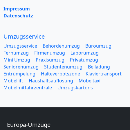
Impressum
Datenschutz
Umzugsservice
Umzugsservice
Behördenumzug
Büroumzug
Fernumzug
Firmenumzug
Laborumzug
Mini Umzug
Praxisumzug
Privatumzug
Seniorenumzug
Studentenumzug
Beiladung
Entrümpelung
Halteverbotszone
Klaviertransport
Möbellift
Haushaltsauflösung
Möbeltaxi
Möbelmitfahrzentrale
Umzugskartons
Europa-Umzüge