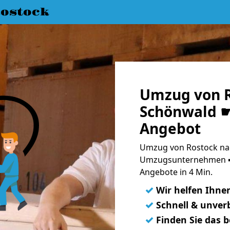
ostock
Umzug von R
Schönwald ☛
Angebot
Umzug von Rostock nac
Umzugsunternehmen ➨
Angebote in 4 Min.
✓
Wir helfen Ihne
✓
Schnell & unverb
✓
Finden Sie das 