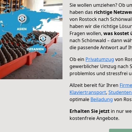
Sie wollen umziehen? Ob um
haben das
richtige Netzw
von Rostock nach Schönwald
haben wir die richtige Lösu
Fragen wollen,
was kostet
nach Schönwald – dann wähl
die passende Antwort auf Ih
Ob ein
Privatumzug
von Ros
gewerblicher Umzug nach 
problemlos und stressfrei 
Allzeit bereit für Ihren
Firm
Klaviertransport
,
Studente
optimale
Beiladung
von Ros
Erhalten Sie jetzt
in nur we
kostenfreie Angebote.