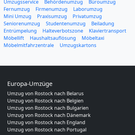
Umzugsservice
Behördenumzug
Büroumzug
Fernumzug
Firmenumzug
Laborumzug
Mini Umzug
Praxisumzug
Privatumzug
Seniorenumzug
Studentenumzug
Beiladung
Entrümpelung
Halteverbotszone
Klaviertransport
Möbellift
Haushaltsauflösung
Möbeltaxi
Möbelmitfahrzentrale
Umzugskartons
Europa-Umzüge
Umzug von Rostock nach Belarus
Umzug von Rostock nach Belgien
Umzug von Rostock nach Bulgarien
Umzug von Rostock nach Dänemark
Umzug von Rostock nach England
Umzug von Rostock nach Portugal