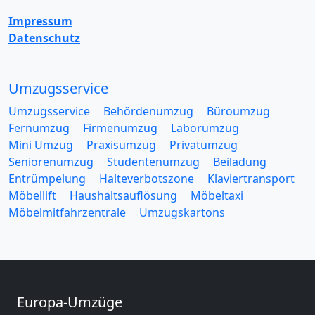
Impressum
Datenschutz
Umzugsservice
Umzugsservice
Behördenumzug
Büroumzug
Fernumzug
Firmenumzug
Laborumzug
Mini Umzug
Praxisumzug
Privatumzug
Seniorenumzug
Studentenumzug
Beiladung
Entrümpelung
Halteverbotszone
Klaviertransport
Möbellift
Haushaltsauflösung
Möbeltaxi
Möbelmitfahrzentrale
Umzugskartons
Europa-Umzüge