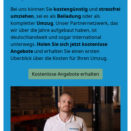
Bei uns können Sie
kostengünstig
und
stressfrei
umziehen
, sei es als
Beiladung
oder als
kompletter
Umzug
. Unser Partnernetzwerk, das
wir über die Jahre aufgebaut haben, ist
deutschlandweit und sogar international
unterwegs.
Holen Sie sich jetzt kostenlose
Angebote
und erhalten Sie einen ersten
Überblick über die Kosten für Ihren Umzug.
Kostenlose Angebote erhalten