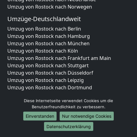
Umzug von Rostock nach Norwegen
Umzüge-Deutschlandweit
Umzug von Rostock nach Berlin
Umzug von Rostock nach Hamburg
Umzug von Rostock nach München
Umzug von Rostock nach Köln
Umzug von Rostock nach Frankfurt am Main
Umzug von Rostock nach Stuttgart
Umzug von Rostock nach Düsseldorf
Umzug von Rostock nach Leipzig
Umzug von Rostock nach Dortmund
Umzug von Rostock nach Essen
Diese Internetseite verwendet Cookies um die
Umzug von Rostock nach Bremen
Benutzerfreundlichkeit zu verbessern.
Umzug von Rostock nach Dresden
Umzug von Rostock nach Hannover
Einverstanden
Nur notwendige Cookies
Umzug von Rostock nach Nürnberg
Datenschutzerklärung
Umzug von Rostock nach Duisburg