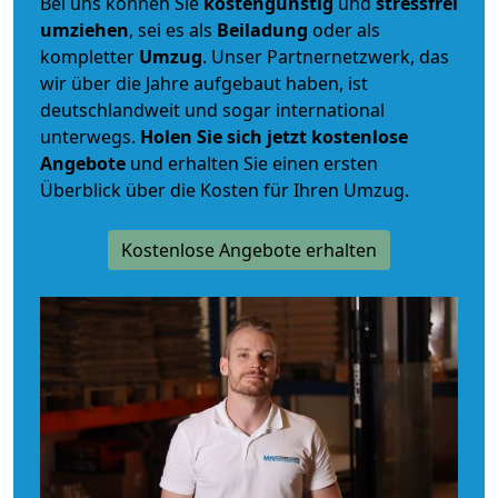
Bei uns können Sie
kostengünstig
und
stressfrei
umziehen
, sei es als
Beiladung
oder als
kompletter
Umzug
. Unser Partnernetzwerk, das
wir über die Jahre aufgebaut haben, ist
deutschlandweit und sogar international
unterwegs.
Holen Sie sich jetzt kostenlose
Angebote
und erhalten Sie einen ersten
Überblick über die Kosten für Ihren Umzug.
Kostenlose Angebote erhalten