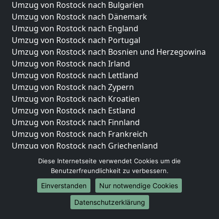
Umzug von Rostock nach Bulgarien
Umzug von Rostock nach Dänemark
Umzug von Rostock nach England
Umzug von Rostock nach Portugal
Umzug von Rostock nach Bosnien und Herzegowina
Umzug von Rostock nach Irland
Umzug von Rostock nach Lettland
Umzug von Rostock nach Zypern
Umzug von Rostock nach Kroatien
Umzug von Rostock nach Estland
Umzug von Rostock nach Finnland
Umzug von Rostock nach Frankreich
Umzug von Rostock nach Griechenland
Umzug von Rostock nach Italien
Diese Internetseite verwendet Cookies um die
Umzug von Rostock nach Liechtenstein
Benutzerfreundlichkeit zu verbessern.
Umzug von Rostock nach Luxemburg
Einverstanden
Nur notwendige Cookies
Umzug von Rostock nach Niederlande
Datenschutzerklärung
Umzug von Rostock nach Norwegen