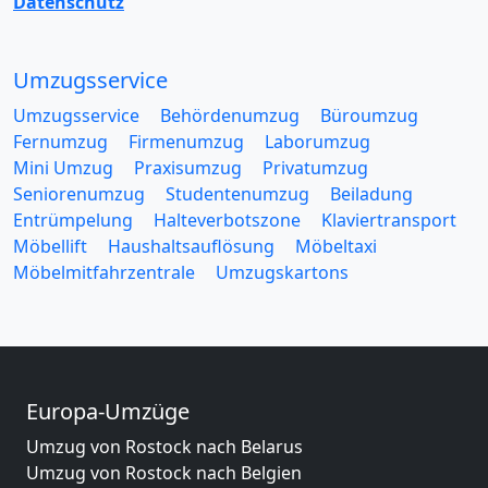
Datenschutz
Umzugsservice
Umzugsservice
Behördenumzug
Büroumzug
Fernumzug
Firmenumzug
Laborumzug
Mini Umzug
Praxisumzug
Privatumzug
Seniorenumzug
Studentenumzug
Beiladung
Entrümpelung
Halteverbotszone
Klaviertransport
Möbellift
Haushaltsauflösung
Möbeltaxi
Möbelmitfahrzentrale
Umzugskartons
Europa-Umzüge
Umzug von Rostock nach Belarus
Umzug von Rostock nach Belgien