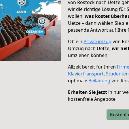
von Rostock nach Uetze geh
wir die richtige Lösung für
wollen,
was kostet überh
Uetze – dann wählen Sie si
passende Antwort auf Ihre 
Ob ein
Privatumzug
von Ros
Umzug nach Uetze,
wir hel
umziehen können.
Allzeit bereit für Ihren
Firm
Klaviertransport
,
Studente
optimale
Beiladung
von Ros
Erhalten Sie jetzt
in nur we
kostenfreie Angebote.
Kostenlo