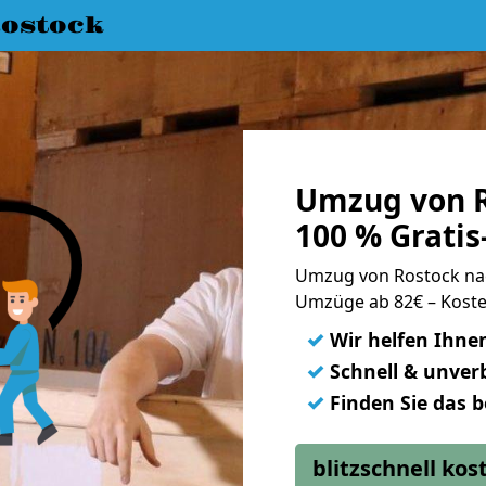
ostock
Umzug von R
100 % Grati
Umzug von Rostock na
Umzüge ab 82€ – Koste
✓
Wir helfen Ihne
✓
Schnell & unverb
✓
Finden Sie das 
blitzschnell ko