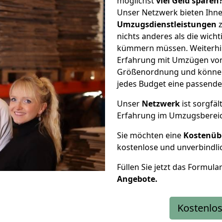
möglichst
viel Geld sparen
Unser Netzwerk bieten Ihn
Umzugsdienstleistungen
z
nichts anderes als die wic
kümmern müssen. Weiterhin
Erfahrung mit Umzügen von 
Größenordnung und können 
jedes Budget eine passende
Unser
Netzwerk
ist sorgfäl
Erfahrung im Umzugsberei
Sie möchten eine
Kostenüb
kostenlose und unverbindli
Füllen Sie jetzt das Formula
Angebote.
Kostenlos