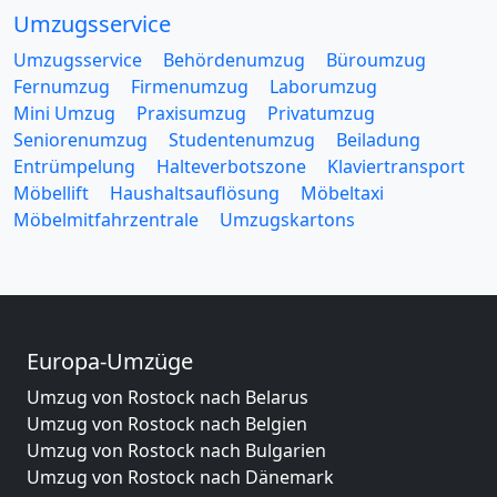
Umzugsservice
Umzugsservice
Behördenumzug
Büroumzug
Fernumzug
Firmenumzug
Laborumzug
Mini Umzug
Praxisumzug
Privatumzug
Seniorenumzug
Studentenumzug
Beiladung
Entrümpelung
Halteverbotszone
Klaviertransport
Möbellift
Haushaltsauflösung
Möbeltaxi
Möbelmitfahrzentrale
Umzugskartons
Europa-Umzüge
Umzug von Rostock nach Belarus
Umzug von Rostock nach Belgien
Umzug von Rostock nach Bulgarien
Umzug von Rostock nach Dänemark