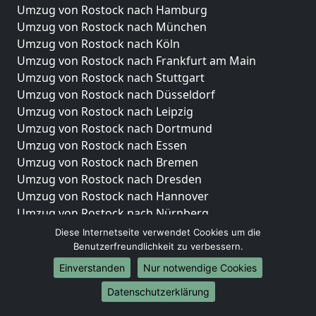
Umzug von Rostock nach Hamburg
Umzug von Rostock nach München
Umzug von Rostock nach Köln
Umzug von Rostock nach Frankfurt am Main
Umzug von Rostock nach Stuttgart
Umzug von Rostock nach Düsseldorf
Umzug von Rostock nach Leipzig
Umzug von Rostock nach Dortmund
Umzug von Rostock nach Essen
Umzug von Rostock nach Bremen
Umzug von Rostock nach Dresden
Umzug von Rostock nach Hannover
Umzug von Rostock nach Nürnberg
Umzug von Rostock nach Duisburg
Diese Internetseite verwendet Cookies um die
Umzug von Rostock nach Bochum
Benutzerfreundlichkeit zu verbessern.
Umzug von Rostock nach Wuppertal
Einverstanden
Nur notwendige Cookies
Umzug von Rostock nach Bielefeld
Datenschutzerklärung
Umzug von Rostock nach Bonn
Umzug von Rostock nach Münster