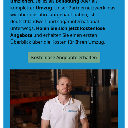
umziehen
, sei es als
Beiladung
oder als
kompletter
Umzug
. Unser Partnernetzwerk, das
wir über die Jahre aufgebaut haben, ist
deutschlandweit und sogar international
unterwegs.
Holen Sie sich jetzt kostenlose
Angebote
und erhalten Sie einen ersten
Überblick über die Kosten für Ihren Umzug.
Kostenlose Angebote erhalten