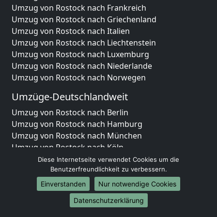
Umzug von Rostock nach Frankreich
Umzug von Rostock nach Griechenland
Umzug von Rostock nach Italien
Umzug von Rostock nach Liechtenstein
Umzug von Rostock nach Luxemburg
Umzug von Rostock nach Niederlande
Umzug von Rostock nach Norwegen
Umzüge-Deutschlandweit
Umzug von Rostock nach Berlin
Umzug von Rostock nach Hamburg
Umzug von Rostock nach München
Umzug von Rostock nach Köln
Umzug von Rostock nach Frankfurt am Main
Diese Internetseite verwendet Cookies um die
Umzug von Rostock nach Stuttgart
Benutzerfreundlichkeit zu verbessern.
Umzug von Rostock nach Düsseldorf
Einverstanden
Nur notwendige Cookies
Umzug von Rostock nach Leipzig
Datenschutzerklärung
Umzug von Rostock nach Dortmund
Umzug von Rostock nach Essen