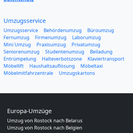
Umzugsservice
Umzugsservice
Behördenumzug
Büroumzug
Fernumzug
Firmenumzug
Laborumzug
Mini Umzug
Praxisumzug
Privatumzug
Seniorenumzug
Studentenumzug
Beiladung
Entrümpelung
Halteverbotszone
Klaviertransport
Möbellift
Haushaltsauflösung
Möbeltaxi
Möbelmitfahrzentrale
Umzugskartons
Europa-Umzüge
Umzug von Rostock nach Belarus
Umzug von Rostock nach Belgien