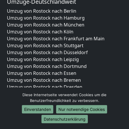
Umzüge-Deutschlandweit
Umzug von Rostock nach Berlin
Umzug von Rostock nach Hamburg
Umzug von Rostock nach München
Umzug von Rostock nach Köln
Umzug von Rostock nach Frankfurt am Main
Umzug von Rostock nach Stuttgart
Umzug von Rostock nach Düsseldorf
Umzug von Rostock nach Leipzig
Umzug von Rostock nach Dortmund
Umzug von Rostock nach Essen
Umzug von Rostock nach Bremen
Umzug von Rostock nach Dresden
Umzug von Rostock nach Hannover
Diese Internetseite verwendet Cookies um die
Umzug von Rostock nach Nürnberg
Benutzerfreundlichkeit zu verbessern.
Umzug von Rostock nach Duisburg
Einverstanden
Nur notwendige Cookies
Umzug von Rostock nach Bochum
Datenschutzerklärung
Umzug von Rostock nach Wuppertal
Umzug von Rostock nach Bielefeld