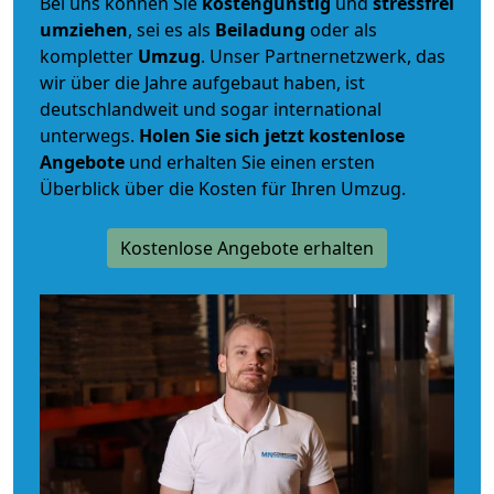
Bei uns können Sie
kostengünstig
und
stressfrei
umziehen
, sei es als
Beiladung
oder als
kompletter
Umzug
. Unser Partnernetzwerk, das
wir über die Jahre aufgebaut haben, ist
deutschlandweit und sogar international
unterwegs.
Holen Sie sich jetzt kostenlose
Angebote
und erhalten Sie einen ersten
Überblick über die Kosten für Ihren Umzug.
Kostenlose Angebote erhalten