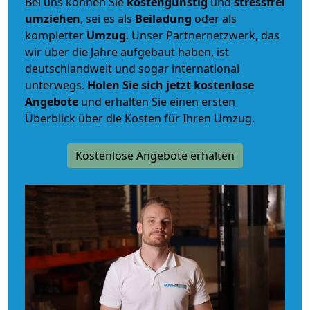
Bei uns können Sie
kostengünstig
und
stressfrei
umziehen
, sei es als
Beiladung
oder als
kompletter
Umzug
. Unser Partnernetzwerk, das
wir über die Jahre aufgebaut haben, ist
deutschlandweit und sogar international
unterwegs.
Holen Sie sich jetzt kostenlose
Angebote
und erhalten Sie einen ersten
Überblick über die Kosten für Ihren Umzug.
Kostenlose Angebote erhalten