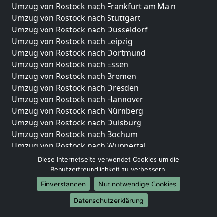
Umzug von Rostock nach Frankfurt am Main
Umzug von Rostock nach Stuttgart
Umzug von Rostock nach Düsseldorf
Umzug von Rostock nach Leipzig
Umzug von Rostock nach Dortmund
Umzug von Rostock nach Essen
Umzug von Rostock nach Bremen
Umzug von Rostock nach Dresden
Umzug von Rostock nach Hannover
Umzug von Rostock nach Nürnberg
Umzug von Rostock nach Duisburg
Umzug von Rostock nach Bochum
Umzug von Rostock nach Wuppertal
Umzug von Rostock nach Bielefeld
Diese Internetseite verwendet Cookies um die
Umzug von Rostock nach Bonn
Benutzerfreundlichkeit zu verbessern.
Umzug von Rostock nach Münster
Einverstanden
Nur notwendige Cookies
Internationale-Umzüge
Datenschutzerklärung
Umzug von Rostock nach Brasilien