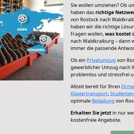
Sie wollen umziehen? Ob um
haben das
richtige Netzw
von Rostock nach Waldkraib
haben wir die richtige Lösu
Fragen wollen,
was kostet
nach Waldkraiburg – dann w
immer die passende Antwort
Ob ein
Privatumzug
von Ros
gewerblicher Umzug nach 
problemlos und stressfrei 
Allzeit bereit für Ihren
Firm
Klaviertransport
,
Studente
optimale
Beiladung
von Ros
Erhalten Sie jetzt
in nur we
kostenfreie Angebote.