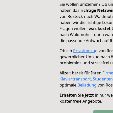
Sie wollen umziehen? Ob um
haben das
richtige Netzw
von Rostock nach Waldmohr 
haben wir die richtige Lösu
Fragen wollen,
was kostet
nach Waldmohr – dann wähl
die passende Antwort auf Ih
Ob ein
Privatumzug
von Ros
gewerblicher Umzug nach 
problemlos und stressfrei 
Allzeit bereit für Ihren
Firm
Klaviertransport
,
Studente
optimale
Beiladung
von Ros
Erhalten Sie jetzt
in nur we
kostenfreie Angebote.