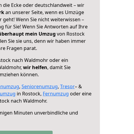
 die Ecke oder deutschlandweit – wir
erk
an unserer Seite, wenn es Umzüge
geht! Wenn Sie nicht weiterwissen –
ng für Sie! Wenn Sie Antworten auf Ihre
 überhaupt mein Umzug
von Rostock
en Sie sie uns, denn wir haben immer
re Fragen parat.
tock nach Waldmohr oder ein
Waldmohr,
wir helfen
, damit Sie
umziehen können.
enumzug
,
Seniorenumzug
,
Tresor
– &
numzug
in Rostock,
Fernumzug
oder eine
tock nach Waldmohr.
nigen Minuten unverbindliche und