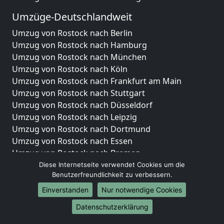
Umzüge-Deutschlandweit
Umzug von Rostock nach Berlin
Umzug von Rostock nach Hamburg
Umzug von Rostock nach München
Umzug von Rostock nach Köln
Umzug von Rostock nach Frankfurt am Main
Umzug von Rostock nach Stuttgart
Umzug von Rostock nach Düsseldorf
Umzug von Rostock nach Leipzig
Umzug von Rostock nach Dortmund
Umzug von Rostock nach Essen
Umzug von Rostock nach Bremen
Umzug von Rostock nach Dresden
Diese Internetseite verwendet Cookies um die
Benutzerfreundlichkeit zu verbessern.
Umzug von Rostock nach Hannover
Umzug von Rostock nach Nürnberg
Einverstanden
Nur notwendige Cookies
Umzug von Rostock nach Duisburg
Datenschutzerklärung
Umzug von Rostock nach Bochum