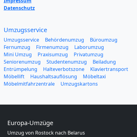
Impressum
Datenschutz
Umzugsservice
Umzugsservice
Behördenumzug
Büroumzug
Fernumzug
Firmenumzug
Laborumzug
Mini Umzug
Praxisumzug
Privatumzug
Seniorenumzug
Studentenumzug
Beiladung
Entrümpelung
Halteverbotszone
Klaviertransport
Möbellift
Haushaltsauflösung
Möbeltaxi
Möbelmitfahrzentrale
Umzugskartons
Europa-Umzüge
Umzug von Rostock nach Belarus