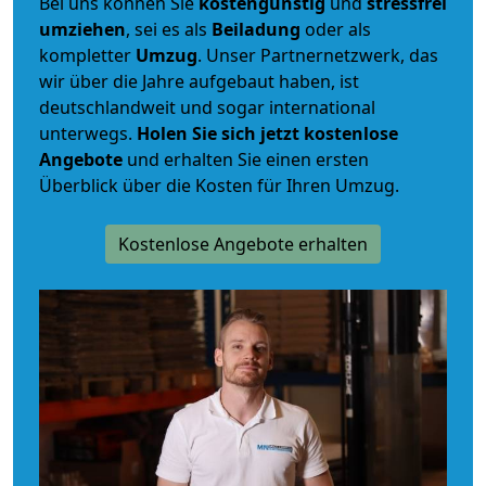
Bei uns können Sie
kostengünstig
und
stressfrei
umziehen
, sei es als
Beiladung
oder als
kompletter
Umzug
. Unser Partnernetzwerk, das
wir über die Jahre aufgebaut haben, ist
deutschlandweit und sogar international
unterwegs.
Holen Sie sich jetzt kostenlose
Angebote
und erhalten Sie einen ersten
Überblick über die Kosten für Ihren Umzug.
Kostenlose Angebote erhalten