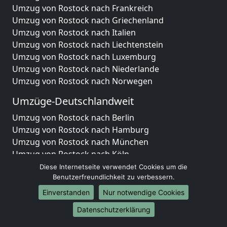
Umzug von Rostock nach Frankreich
Umzug von Rostock nach Griechenland
Umzug von Rostock nach Italien
Umzug von Rostock nach Liechtenstein
Umzug von Rostock nach Luxemburg
Umzug von Rostock nach Niederlande
Umzug von Rostock nach Norwegen
Umzüge-Deutschlandweit
Umzug von Rostock nach Berlin
Umzug von Rostock nach Hamburg
Umzug von Rostock nach München
Umzug von Rostock nach Köln
Umzug von Rostock nach Frankfurt am Main
Diese Internetseite verwendet Cookies um die
Umzug von Rostock nach Stuttgart
Benutzerfreundlichkeit zu verbessern.
Umzug von Rostock nach Düsseldorf
Einverstanden
Nur notwendige Cookies
Umzug von Rostock nach Leipzig
Datenschutzerklärung
Umzug von Rostock nach Dortmund
Umzug von Rostock nach Essen