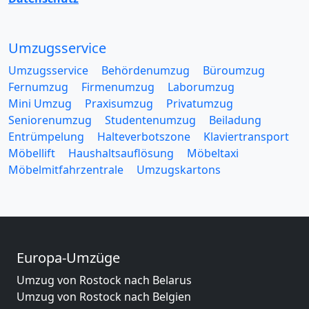
Umzugsservice
Umzugsservice
Behördenumzug
Büroumzug
Fernumzug
Firmenumzug
Laborumzug
Mini Umzug
Praxisumzug
Privatumzug
Seniorenumzug
Studentenumzug
Beiladung
Entrümpelung
Halteverbotszone
Klaviertransport
Möbellift
Haushaltsauflösung
Möbeltaxi
Möbelmitfahrzentrale
Umzugskartons
Europa-Umzüge
Umzug von Rostock nach Belarus
Umzug von Rostock nach Belgien