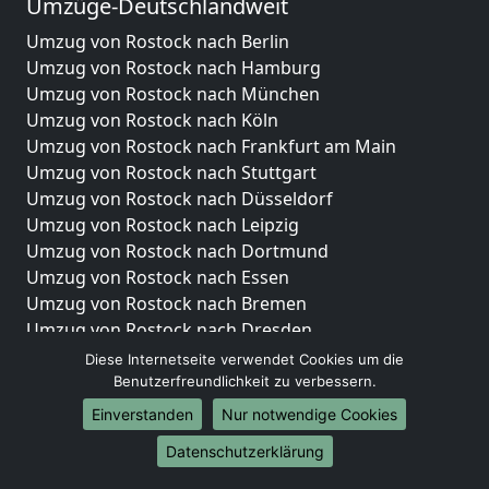
Umzüge-Deutschlandweit
Umzug von Rostock nach Berlin
Umzug von Rostock nach Hamburg
Umzug von Rostock nach München
Umzug von Rostock nach Köln
Umzug von Rostock nach Frankfurt am Main
Umzug von Rostock nach Stuttgart
Umzug von Rostock nach Düsseldorf
Umzug von Rostock nach Leipzig
Umzug von Rostock nach Dortmund
Umzug von Rostock nach Essen
Umzug von Rostock nach Bremen
Umzug von Rostock nach Dresden
Umzug von Rostock nach Hannover
Diese Internetseite verwendet Cookies um die
Umzug von Rostock nach Nürnberg
Benutzerfreundlichkeit zu verbessern.
Umzug von Rostock nach Duisburg
Einverstanden
Nur notwendige Cookies
Umzug von Rostock nach Bochum
Datenschutzerklärung
Umzug von Rostock nach Wuppertal
Umzug von Rostock nach Bielefeld