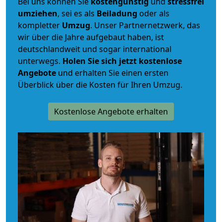
Bei uns können Sie
kostengünstig
und
stressfrei
umziehen
, sei es als
Beiladung
oder als
kompletter
Umzug
. Unser Partnernetzwerk, das
wir über die Jahre aufgebaut haben, ist
deutschlandweit und sogar international
unterwegs.
Holen Sie sich jetzt kostenlose
Angebote
und erhalten Sie einen ersten
Überblick über die Kosten für Ihren Umzug.
Kostenlose Angebote erhalten