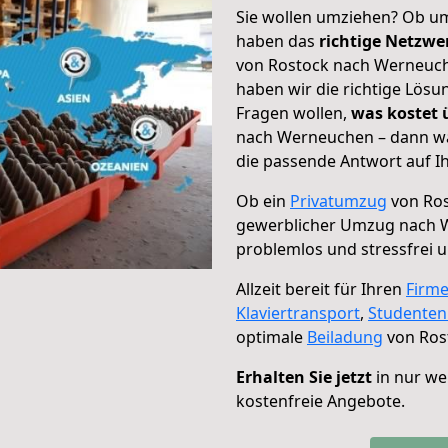
Sie wollen umziehen? Ob um
haben das
richtige Netzw
von Rostock nach Werneuche
haben wir die richtige Lösu
Fragen wollen,
was kostet
nach Werneuchen – dann wä
die passende Antwort auf Ih
Ob ein
Privatumzug
von Ros
gewerblicher Umzug nach 
problemlos und stressfrei 
Allzeit bereit für Ihren
Firm
Klaviertransport
,
Studente
optimale
Beiladung
von Ros
Erhalten Sie jetzt
in nur we
kostenfreie Angebote.