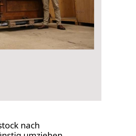
tock nach
nstig umziehen