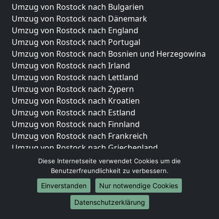
Umzug von Rostock nach Bulgarien
Umzug von Rostock nach Dänemark
Umzug von Rostock nach England
Umzug von Rostock nach Portugal
Umzug von Rostock nach Bosnien und Herzegowina
Umzug von Rostock nach Irland
Umzug von Rostock nach Lettland
Umzug von Rostock nach Zypern
Umzug von Rostock nach Kroatien
Umzug von Rostock nach Estland
Umzug von Rostock nach Finnland
Umzug von Rostock nach Frankreich
Umzug von Rostock nach Griechenland
Umzug von Rostock nach Italien
Diese Internetseite verwendet Cookies um die
Umzug von Rostock nach Liechtenstein
Benutzerfreundlichkeit zu verbessern.
Umzug von Rostock nach Luxemburg
Einverstanden
Nur notwendige Cookies
Umzug von Rostock nach Niederlande
Datenschutzerklärung
Umzug von Rostock nach Norwegen