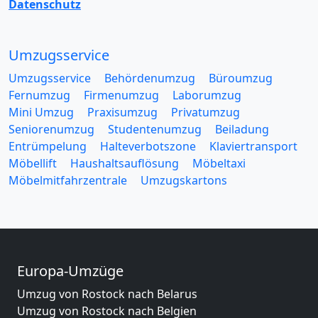
Datenschutz
Umzugsservice
Umzugsservice
Behördenumzug
Büroumzug
Fernumzug
Firmenumzug
Laborumzug
Mini Umzug
Praxisumzug
Privatumzug
Seniorenumzug
Studentenumzug
Beiladung
Entrümpelung
Halteverbotszone
Klaviertransport
Möbellift
Haushaltsauflösung
Möbeltaxi
Möbelmitfahrzentrale
Umzugskartons
Europa-Umzüge
Umzug von Rostock nach Belarus
Umzug von Rostock nach Belgien