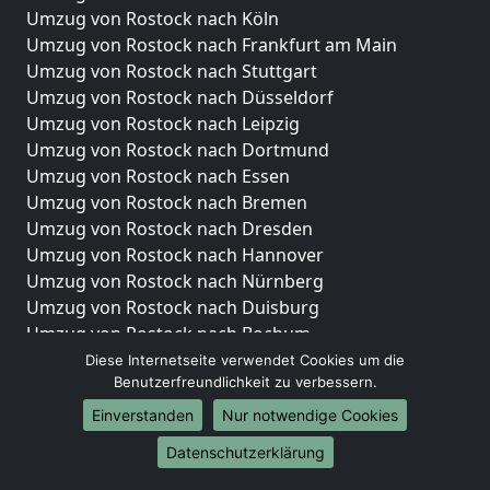
Umzug von Rostock nach Köln
Umzug von Rostock nach Frankfurt am Main
Umzug von Rostock nach Stuttgart
Umzug von Rostock nach Düsseldorf
Umzug von Rostock nach Leipzig
Umzug von Rostock nach Dortmund
Umzug von Rostock nach Essen
Umzug von Rostock nach Bremen
Umzug von Rostock nach Dresden
Umzug von Rostock nach Hannover
Umzug von Rostock nach Nürnberg
Umzug von Rostock nach Duisburg
Umzug von Rostock nach Bochum
Umzug von Rostock nach Wuppertal
Diese Internetseite verwendet Cookies um die
Benutzerfreundlichkeit zu verbessern.
Umzug von Rostock nach Bielefeld
Umzug von Rostock nach Bonn
Einverstanden
Nur notwendige Cookies
Umzug von Rostock nach Münster
Datenschutzerklärung
Internationale-Umzüge