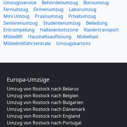
Umzugsservice
Behördenumzug
Büroumzug
Fernumzug
Firmenumzug
Laborumzug
Mini Umzug
Praxisumzug
Privatumzug
Seniorenumzug
Studentenumzug
Beiladung
Entrümpelung
Halteverbotszone
Klaviertransport
Möbellift
Haushaltsauflösung
Möbeltaxi
Möbelmitfahrzentrale
Umzugskartons
Europa-Umzüge
Umzug von Rostock nach Belarus
Umzug von Rostock nach Belgien
Umzug von Rostock nach Bulgarien
Umzug von Rostock nach Dänemark
Umzug von Rostock nach England
Umzug von Rostock nach Portugal