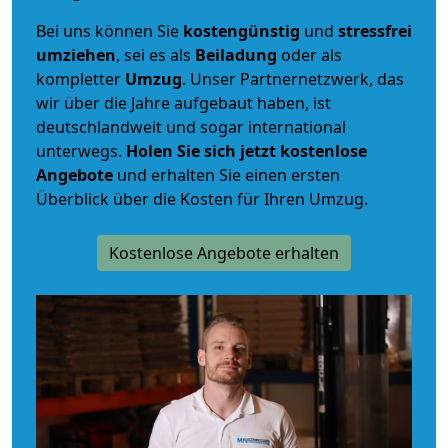
Bei uns können Sie
kostengünstig
und
stressfrei
umziehen
, sei es als
Beiladung
oder als
kompletter
Umzug
. Unser Partnernetzwerk, das
wir über die Jahre aufgebaut haben, ist
deutschlandweit und sogar international
unterwegs.
Holen Sie sich jetzt kostenlose
Angebote
und erhalten Sie einen ersten
Überblick über die Kosten für Ihren Umzug.
Kostenlose Angebote erhalten