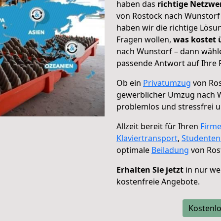
haben das
richtige Netzw
von Rostock nach Wunstorf 
haben wir die richtige Lösu
Fragen wollen,
was kostet
nach Wunstorf – dann wähle
passende Antwort auf Ihre 
Ob ein
Privatumzug
von Ros
gewerblicher Umzug nach 
problemlos und stressfrei 
Allzeit bereit für Ihren
Firm
Klaviertransport
,
Studente
optimale
Beiladung
von Ros
Erhalten Sie jetzt
in nur we
kostenfreie Angebote.
Kostenlo