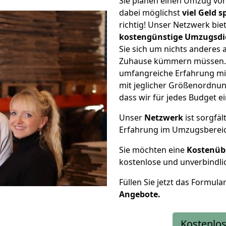
Sie planen einen Umzug vo
dabei möglichst
viel Geld 
richtig! Unser Netzwerk bi
kostengünstige Umzugsdi
Sie sich um nichts anderes 
Zuhause kümmern müssen. W
umfangreiche Erfahrung m
mit jeglicher Größenordnun
dass wir für jedes Budget 
Unser
Netzwerk
ist sorgfäl
Erfahrung im Umzugsberei
Sie möchten eine
Kostenüb
kostenlose und unverbindli
Füllen Sie jetzt das Formula
Angebote.
Kostenlos