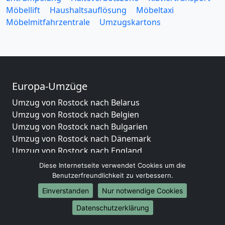
Möbellift
Haushaltsauflösung
Möbeltaxi
Möbelmitfahrzentrale
Umzugskartons
Europa-Umzüge
Umzug von Rostock nach Belarus
Umzug von Rostock nach Belgien
Umzug von Rostock nach Bulgarien
Umzug von Rostock nach Dänemark
Umzug von Rostock nach England
Umzug von Rostock nach Portugal
Diese Internetseite verwendet Cookies um die
Umzug von Rostock nach Bosnien und Herzegowina
Benutzerfreundlichkeit zu verbessern.
Umzug von Rostock nach Irland
Einverstanden
Nur notwendige Cookies
Umzug von Rostock nach Lettland
Datenschutzerklärung
Umzug von Rostock nach Zypern
Umzug von Rostock nach Kroatien