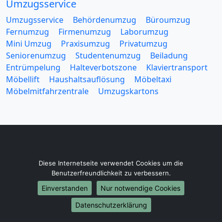
Umzugsservice
Umzugsservice
Behördenumzug
Büroumzug
Fernumzug
Firmenumzug
Laborumzug
Mini Umzug
Praxisumzug
Privatumzug
Seniorenumzug
Studentenumzug
Beiladung
Entrümpelung
Halteverbotszone
Klaviertransport
Möbellift
Haushaltsauflösung
Möbeltaxi
Möbelmitfahrzentrale
Umzugskartons
Europa-Umzüge
Diese Internetseite verwendet Cookies um die
Umzug von Rostock nach Belarus
Benutzerfreundlichkeit zu verbessern.
Umzug von Rostock nach Belgien
Einverstanden
Nur notwendige Cookies
Umzug von Rostock nach Bulgarien
Umzug von Rostock nach Dänemark
Datenschutzerklärung
Umzug von Rostock nach England