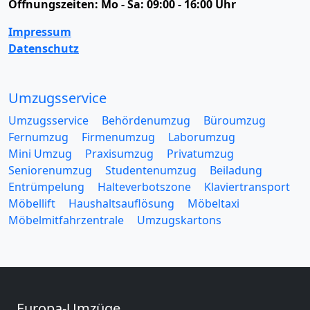
Öffnungszeiten:
Mo - Sa: 09:00 - 16:00 Uhr
Impressum
Datenschutz
Umzugsservice
Umzugsservice
Behördenumzug
Büroumzug
Fernumzug
Firmenumzug
Laborumzug
Mini Umzug
Praxisumzug
Privatumzug
Seniorenumzug
Studentenumzug
Beiladung
Entrümpelung
Halteverbotszone
Klaviertransport
Möbellift
Haushaltsauflösung
Möbeltaxi
Möbelmitfahrzentrale
Umzugskartons
Europa-Umzüge