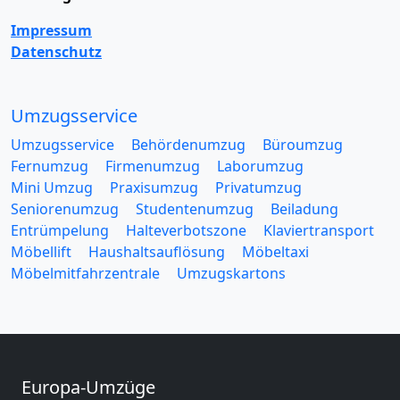
Impressum
Datenschutz
Umzugsservice
Umzugsservice
Behördenumzug
Büroumzug
Fernumzug
Firmenumzug
Laborumzug
Mini Umzug
Praxisumzug
Privatumzug
Seniorenumzug
Studentenumzug
Beiladung
Entrümpelung
Halteverbotszone
Klaviertransport
Möbellift
Haushaltsauflösung
Möbeltaxi
Möbelmitfahrzentrale
Umzugskartons
Europa-Umzüge