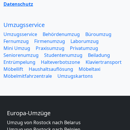
Datenschutz
Umzugsservice
Umzugsservice
Behördenumzug
Büroumzug
Fernumzug
Firmenumzug
Laborumzug
Mini Umzug
Praxisumzug
Privatumzug
Seniorenumzug
Studentenumzug
Beiladung
Entrümpelung
Halteverbotszone
Klaviertransport
Möbellift
Haushaltsauflösung
Möbeltaxi
Möbelmitfahrzentrale
Umzugskartons
Europa-Umzüge
Umzug von Rostock nach Belarus
Umzug von Rostock nach Belgien