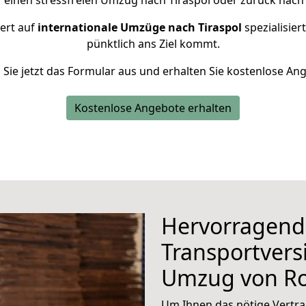
r einen stressfreien Umzug nach Tiraspol oder zurück nach 
iert auf
internationale Umzüge nach Tiraspol
spezialisier
pünktlich ans Ziel kommt.
n Sie jetzt das Formular aus und erhalten Sie kostenlose An
Kostenlose Angebote erhalten
Hervorragend
Transportvers
Umzug von Ro
Um Ihnen das nötige Vertra