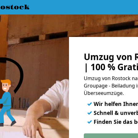
ostock
Umzug von R
| 100 % Gra
Umzug von Rostock nach
Groupage - Beiladung i
Überseeumzüge.
✓
Wir helfen Ihne
✓
Schnell & unverb
✓
Finden Sie das 