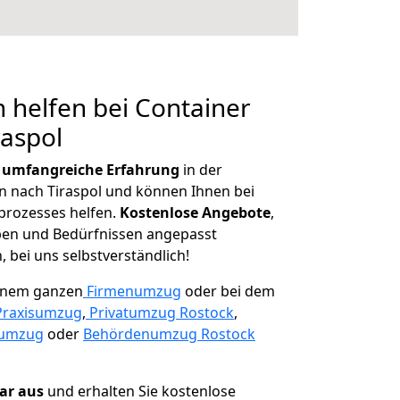
 helfen bei Container
raspol
r
umfangreiche Erfahrung
in der
nach Tiraspol und können Ihnen bei
prozesses helfen.
K
ostenlose Angebote
,
ben und Bedürfnissen angepasst
 bei uns selbstverständlich!
einem ganzen
Firmenumzug
oder bei dem
Praxisumzug
,
Privatumzug Rostock
,
numzug
oder
Behördenumzug Rostock
lar aus
und erhalten Sie kostenlose