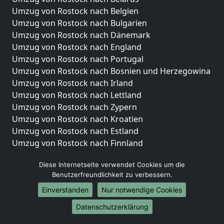
Umzug von Rostock nach Belgien
Umzug von Rostock nach Bulgarien
Umzug von Rostock nach Dänemark
Umzug von Rostock nach England
Umzug von Rostock nach Portugal
Umzug von Rostock nach Bosnien und Herzegowina
Umzug von Rostock nach Irland
Umzug von Rostock nach Lettland
Umzug von Rostock nach Zypern
Umzug von Rostock nach Kroatien
Umzug von Rostock nach Estland
Umzug von Rostock nach Finnland
Umzug von Rostock nach Frankreich
Diese Internetseite verwendet Cookies um die
Umzug von Rostock nach Griechenland
Benutzerfreundlichkeit zu verbessern.
Umzug von Rostock nach Italien
Einverstanden
Nur notwendige Cookies
Umzug von Rostock nach Liechtenstein
Umzug von Rostock nach Luxemburg
Datenschutzerklärung
Umzug von Rostock nach Niederlande