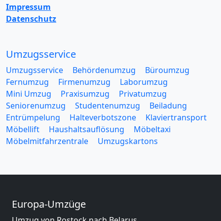
Impressum
Datenschutz
Umzugsservice
Umzugsservice
Behördenumzug
Büroumzug
Fernumzug
Firmenumzug
Laborumzug
Mini Umzug
Praxisumzug
Privatumzug
Seniorenumzug
Studentenumzug
Beiladung
Entrümpelung
Halteverbotszone
Klaviertransport
Möbellift
Haushaltsauflösung
Möbeltaxi
Möbelmitfahrzentrale
Umzugskartons
Europa-Umzüge
Umzug von Rostock nach Belarus