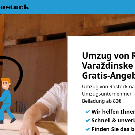
ostock
Umzug von R
Varaždinske 
Gratis-Ange
Umzug von Rostock nach
Umzugsunternehmen - 
Beiladung ab 82€
✓
Wir helfen Ihne
✓
Schnell & unverb
✓
Finden Sie das 