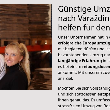
Günstige Umz
nach Varaždins
helfen für de
Unser Unternehmen hat in
erfolgreiche Europaumzü
mit begleiten dürfen und ist
bevorstehenden Umzug nach
langjährige Erfahrung
im 
es bei einem
reibungslosen
ankommt. Mit unserem zuve
ans Ziel.
Möchten Sie sich vollständ
und sich stattdessen
entsp
Ihnen genau das. Es umfasst 
stressfreien Umzug von Ros