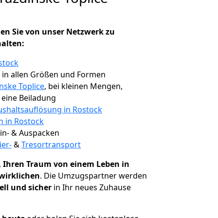
en Sie von unser Netzwerk zu
halten:
stock
, in allen Größen und Formen
nske Toplice
, bei kleinen Mengen,
e eine Beiladung
shaltsauflösung in Rostock
n in Rostock
 Ein- & Auspacken
ier-
&
Tresortransport
,
Ihren Traum von einem Leben in
rwirklichen
. Die Umzugspartner werden
ell und sicher
in Ihr neues Zuhause