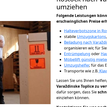
umziehen
Folgende Leistungen könn
erschwinglichen Preise er
Halteverbotszone in Ro
stabile
Umzugskartons
Beiladung nach Varaždi
organisieren wir, für Si
Entrümpelung
oder
Hau
Möbellift günstig miete
Umzugshelfer
, für das
Transporte wie z.B.
Klav
Lassen Sie uns Ihnen helfen
Varaždinske Toplice zu ve
dafür sorgen, dass Sie
schn
einziehen können.