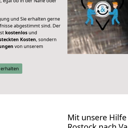
 egal ob in der Nähe oder
gung und Sie erhalten gerne
rfnisse abgestimmt sind. Der
ist
kostenlos
und
steckten Kosten
, sondern
tungen
von unserem
 erhalten
Mit unsere Hilfe
Rostock nach Va