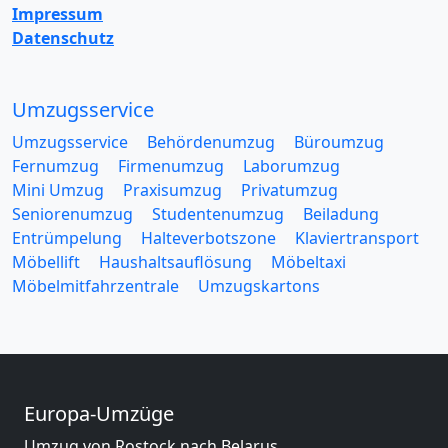
Impressum
Datenschutz
Umzugsservice
Umzugsservice
Behördenumzug
Büroumzug
Fernumzug
Firmenumzug
Laborumzug
Mini Umzug
Praxisumzug
Privatumzug
Seniorenumzug
Studentenumzug
Beiladung
Entrümpelung
Halteverbotszone
Klaviertransport
Möbellift
Haushaltsauflösung
Möbeltaxi
Möbelmitfahrzentrale
Umzugskartons
Europa-Umzüge
Umzug von Rostock nach Belarus