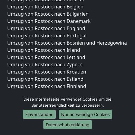
Umzug von Rostock nach Belgien
Umzug von Rostock nach Bulgarien
Umzug von Rostock nach Dänemark
Umzug von Rostock nach England
Umzug von Rostock nach Portugal
Umzug von Rostock nach Bosnien und Herzegowina
Umzug von Rostock nach Irland
Umzug von Rostock nach Lettland
Umzug von Rostock nach Zypern
Umzug von Rostock nach Kroatien
Umzug von Rostock nach Estland
Umzug von Rostock nach Finnland
Umzug von Rostock nach Frankreich
Diese Internetseite verwendet Cookies um die
Umzug von Rostock nach Griechenland
Benutzerfreundlichkeit zu verbessern.
Umzug von Rostock nach Italien
Einverstanden
Nur notwendige Cookies
Umzug von Rostock nach Liechtenstein
Umzug von Rostock nach Luxemburg
Datenschutzerklärung
Umzug von Rostock nach Niederlande